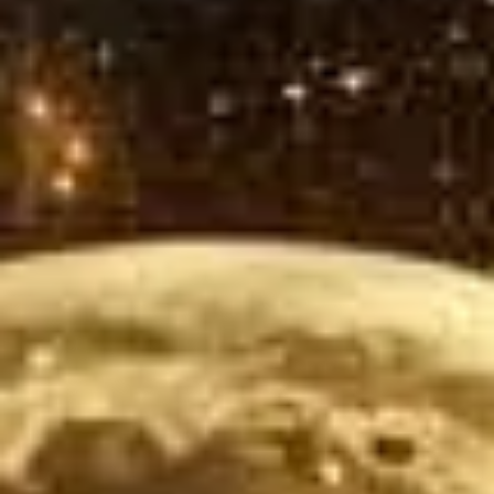
1 Mar
2 dakikada okunur
Satın Alma'nın Devşirme Hali
“18 yıllık özel sektör deneyiminden süzülen satın alma hikayeleri, mesleki
deformasyonlar ve kahve sektöründe edindiğim çok yönlü tecrübeler. Satı
alma biriminin iş dünyasındaki sırlarını ve komik anılarını keşfedin.”