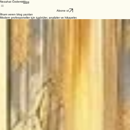
Nezahat Özdemir
Blog
Abone ol
İlham veren blog yazıları
Modern profesyoneller için içgörüler, analizler ve hikayeler.