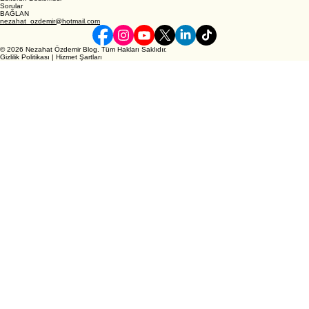
Nezahat Ozdemir Blog
Editörlük hikaye anlatımı ve sofistike bakış açıları ile profesyonel içgörülerini geliştiriyor.
KEŞFEDİN
Nezahat hakkında
Editörün Beslemesi
Sorular
BAĞLAN
nezahat_ozdemir@hotmail.com
© 2026 Nezahat Özdemir Blog. Tüm Hakları Saklıdır.
Gizlilik Politikası | Hizmet Şartları