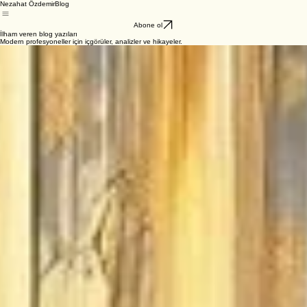
Nezahat Özdemir
Blog
Abone ol
İlham veren blog yazıları
Modern profesyoneller için içgörüler, analizler ve hikayeler.