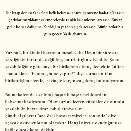
Bir kitap der ki; 
Önceleri belli belirsiz, sonra gamzene kadar gülersin. 
Şarkılar mırıldanır çekmecelerde renkli kalemlerini ararsın. Kuşlar 
gelir konar dallarına. Kırıldığın yerden çiçek açarsın. Bütün acılar bir 
gün geçer. Ya da alışırsın.
Yazmak, birikimini harcama meselesidir. Uzun bir süre ara 
verdiğimin farkında değildim, hatırlattığınız iyi oldu. Şuan 
yazabildiğime göre baya bir birikimim olmuş demektir. Lütfen 
  bana kimse "benim için ne yaptın?" diye sormasın tüm 
biriktirdiğim elemle,  sevinçle karşınıza çıkmış bulunuyorum.
Bu makalemde size biraz başarılı başarısızlıklardan 
bahsetmek istiyorum. Olumsuzluk içeren cümleler de olumlu 
yazılabilir, hayır itiraz kabul etmiyorum. 
Şimdi algılarını "aaa özel hayat tavsiyeleri sonunda" diye 
açacak okuyucularım olacaktır. Hangi niyetle okuduğunuza 
bağlı olarak konu değişir.